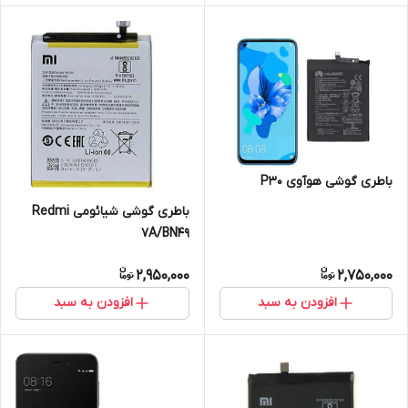
باطری گوشی هوآوی P30
باطری گوشی شیائومی Redmi
7A/BN49
2,950,000
2,750,000
افزودن به سبد
افزودن به سبد