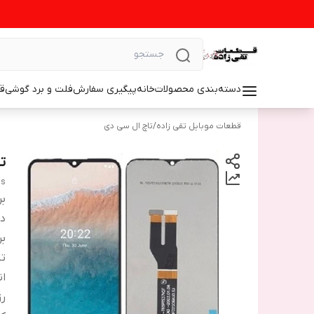
دسته‌بندی محصولات
خانه
پیگیری سفارش
فلت و برد گوشی
ق
قطعات موبایل تقی زاده
/
تاچ ال سی دی
تا
us
بر
دس
بر
تا
ان
ر