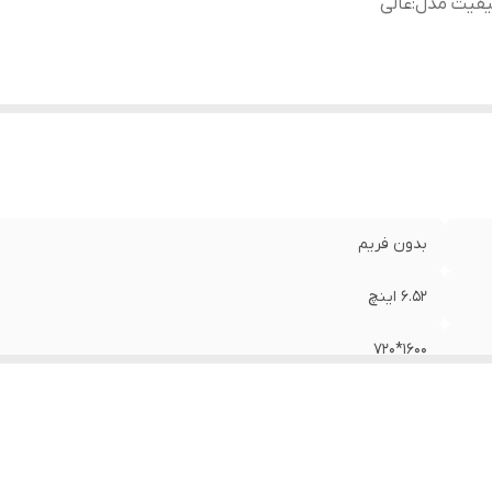
یفیت مدل
:
عالی
بدون فریم
6.52 اینچ
1600*720
عالی