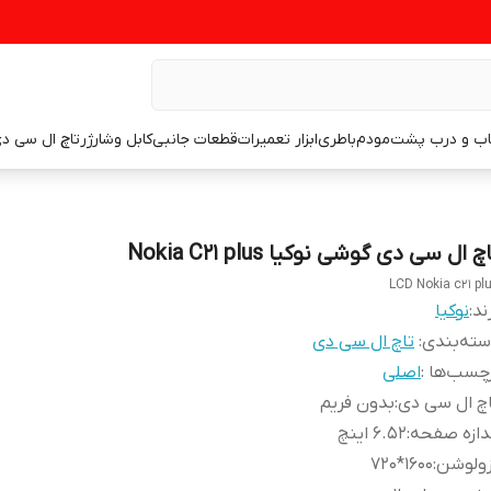
اب و درب پشت
مودم
باطری
ابزار تعمیرات
قطعات جانبی
کابل وشارژر
تاچ ال سی د
چ ال سی دی گوشی نوکیا Nokia C21 plus
LCD Nokia c21 pl
ند:
نوکیا
ته‌بندی
:
تاچ ال سی دی
چسب‌ها :
اصلی
چ ال سی دی
:
بدون فریم
دازه صفحه
:
6.52 اینچ
زولوشن
:
1600*720