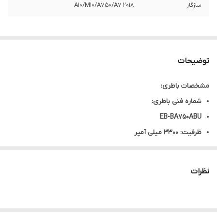
سازگار
A10/M10/A750/A7 2018
توضیحات
مشخصات باطری:
شماره فنی باطری:
EB-BA750ABU
ظرفیت: 3300 میلی آمپر
مدل‌های قابل استفاده:
Samsung Galaxy A10 به شماره فنی : SM-A105F, SM-A105G, SM-
نظرات
A105M, SM-A105FN, A105, M10, A750