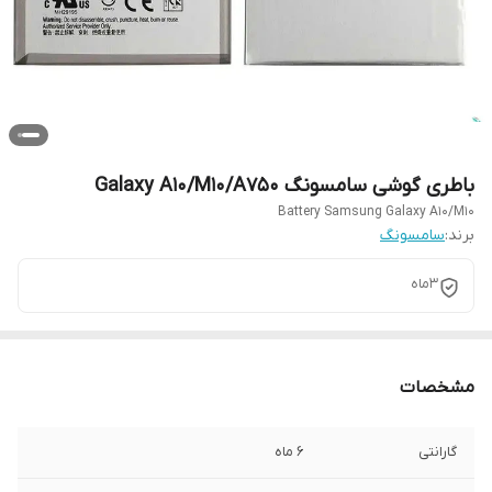
باطری گوشی سامسونگ Galaxy A10/M10/A750
Battery Samsung Galaxy A10/M10
برند:
سامسونگ
3ماه
مشخصات
گارانتی
6 ماه