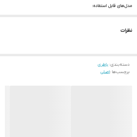
مدل‌های قابل استفاده:
Huawei Honor 3X G750 به شماره فنی: G750-U10, G750-T00, G750-
T01
نظرات
دسته‌بندی
:
باطری
برچسب‌ها :
اصلی