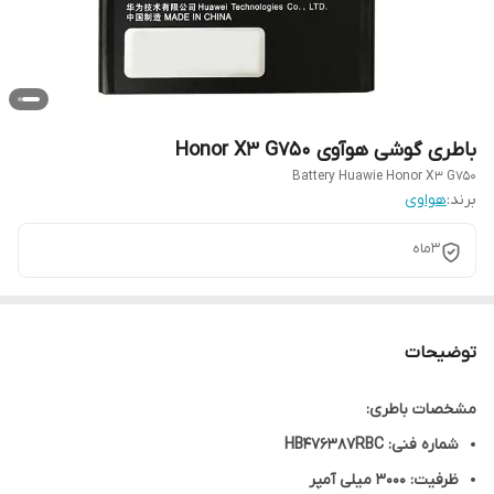
باطری گوشی هوآوی Honor X3 G750
Battery Huawie Honor X3 G750
برند:
هواوی
3ماه
توضیحات
مشخصات باطری:
شماره فنی: HB476387RBC
ظرفیت: 3000 میلی آمپر