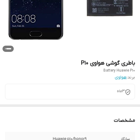
باطری گوشی هواوی P10
Battery Huawie P10
برند:
هواوی
3ماه
مشخصات
سازگار
Huawie p10/honor9