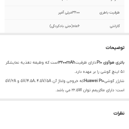
ظرفیت باطری
۳۲۰۰میلی آمپر
گارانتی
۶ماه(حتی بادکردگی)
شماره فنی
HB386280ECW
توضیحات
باتری هوآوی P10
دارای ظرفیت
3200mAh
است که وظیفه تغذیه نمایشگر
5.1 اینچ گوشی را بر عهده دارد.
شارژر گوشی
Huawei P10
که خروجی ولتاژ آن 5V/4.5A، 4.5V/5A و 5V/2A
است؛ دارای ماکزیمم توان 22.5W می باشد.
برای دست یابی به این مقدار توان خروجی باید از
شارژر P10
به همراه کابل
USB مخصوص آن استفاده کنید.
نظرات
اگر از کابل شارژ دیگری استفاده کنید آنگاه
باتری p10
با ولتاژ 10W شارژ شده
که باعث آسیب به
باتری
میشود.