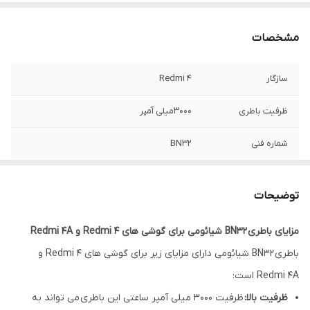
مشخصات
سازگار
Redmi 4
ظرفیت باطری
۳۰۰۰میلی آمپر
شماره فنی
BN32
گارانتی
۶ماه(حتی بادکردگی )
توضیحات
مزایای باطری BN32 شیائومی برای گوشی های Redmi 4 و Redmi 4A
باطری BN32 شیائومی دارای مزایای زیر برای گوشی های Redmi 4 و
Redmi 4A است:
ظرفیت بالا:
ظرفیت 3000 میلی آمپر ساعتی این باطری می تواند به