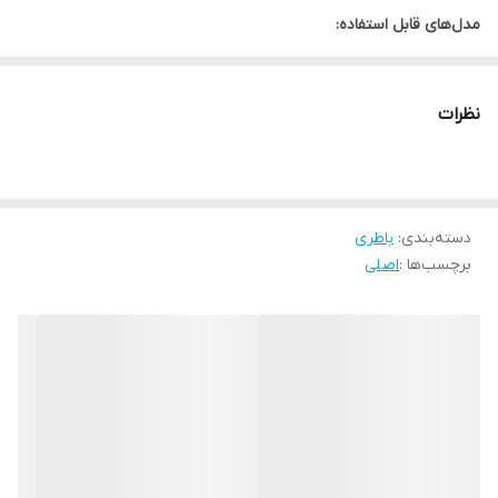
مدل‌های قابل استفاده:
Huawei Mate 10 به شماره فنی: ALP-L29, ALP-L09, ALP-AL00, ALP-
TL00
نظرات
دسته‌بندی
:
باطری
برچسب‌ها :
اصلی