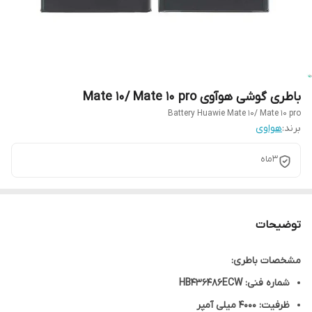
باطری گوشی هوآوی Mate 10/ Mate 10 pro
Battery Huawie Mate 10/ Mate 10 pro
برند:
هواوی
3ماه
توضیحات
مشخصات باطری:
شماره فنی: HB436486ECW
ظرفیت: 4000 میلی آمپر