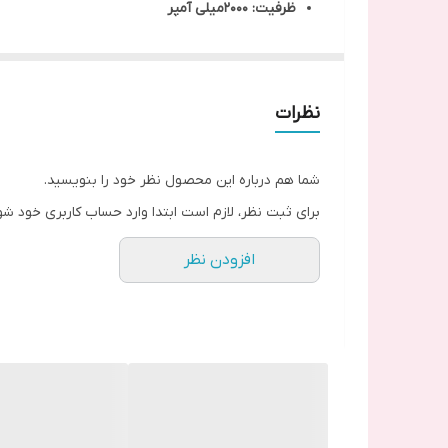
ظرفیت: 2000میلی آمپر
مدل‌های قابل استفاده:
Huawei Ascend Mate 8 به شماره فنی: NXT-AL10, NXT-CL00, NXT-DL00, NXT-TL00, NXT-L09, NXT-L29
نظرات
شما هم درباره این محصول نظر خود را بنویسید.
برای ثبت نظر، لازم است ابتدا وارد حساب کاربری خود شو
افزودن نظر