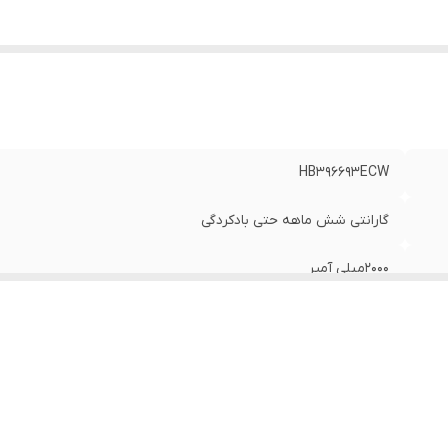
HB396693ECW
گارانتی شش ماهه حتی بادکردگی
2000میلی آمپر