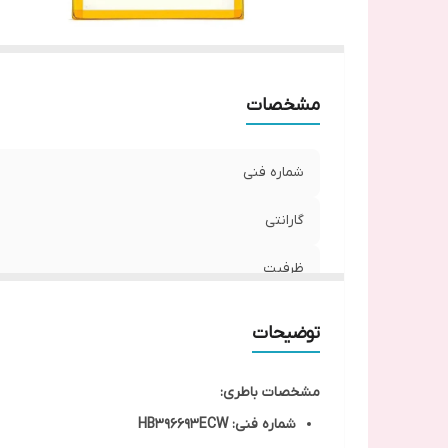
مشخصات
شماره فنی
گارانتی
ظرفیت
توضیحات
مشخصات باطری:
شماره فنی: HB396693ECW