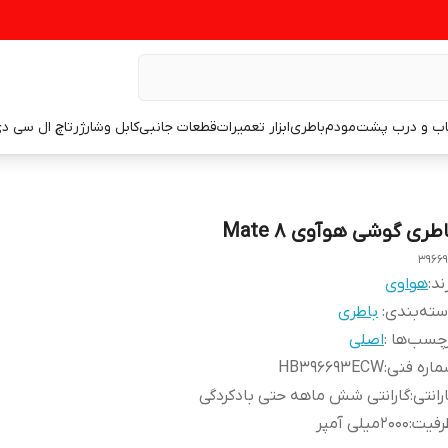
اب و درب پشت
مودم
باطری
ابزار تعمیرات
قطعات جانبی
کابل وشارژر
تاچ ال سی د
طری گوشی هوآوی Mate 8
3966
ند:
هواوی
ته‌بندی
:
باطری
چسب‌ها :
اصلی
اره فنی
:
HB396693ECW
رانتی
:
گارانتی شش ماهه حتی بادکردگی
رفیت
:
2000میلی آمپر