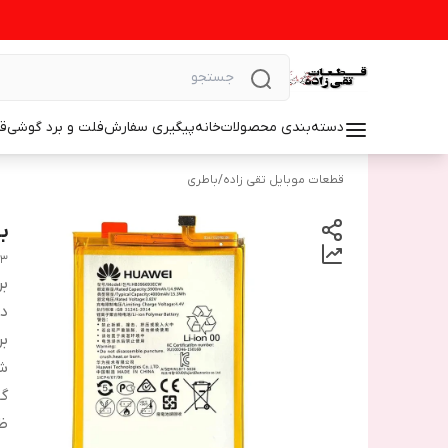
دسته‌بندی محصولات
خانه
پیگیری سفارش
فلت و برد گوشی
ق
قطعات موبایل تقی زاده
/
باطری
با
93
بر
دس
بر
شم
گا
ظ