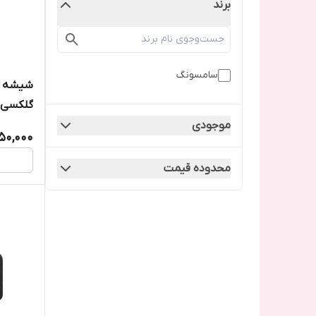
برند
سامسونگ
شیشه ل
گلکسی 52/A525
موجودی
50,000
محدوده قیمت