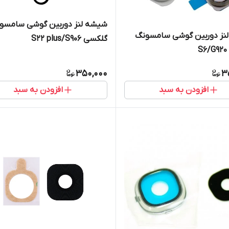
شیشه لنز دوربین گوشی سامسو
نز دوربین گوشی سامسونگ
گلکسی S22 plus/S906
S
350,000
3
افزودن به سبد
افزودن به سبد