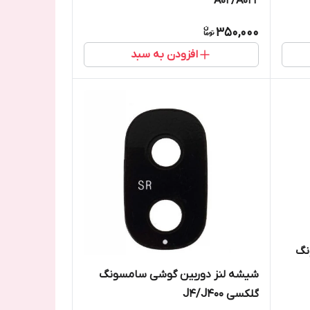
A02/A022
350,000
افزودن به سبد
نگ
شیشه لنز دوربین گوشی سامسونگ
گلکسی J4/J400