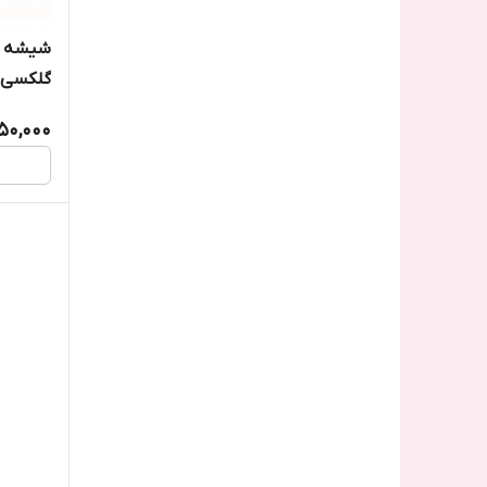
شیشه ل
گلکسی S4
50,000