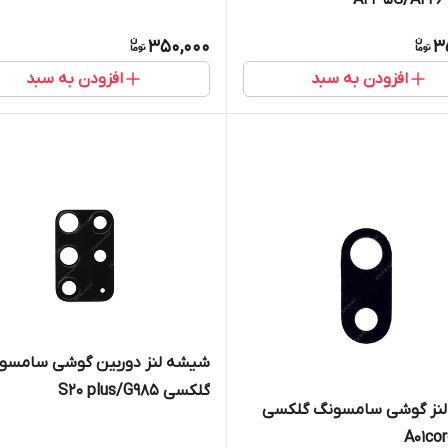
350,000
3
افزودن به سبد
افزودن به سبد
شیشه لنز دوربین گوشی سامسو
گلکسی S20 plus/G985
نز گوشی سامسونگ گلکسی
A01co