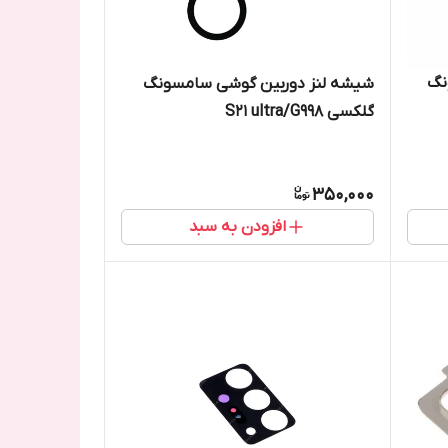
نگ
شیشه لنز دوربین گوشی سامسونگ
گلکسی S21 ultra/G998
350,000
افزودن به سبد