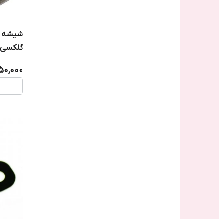
شیشه ل
گلکسی 6/G920
50,000