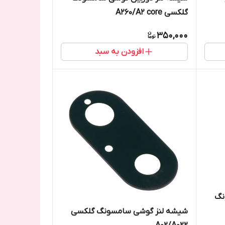
گلکسی A260/A2 core
350,000
افزودن به سبد
نگ
شیشه لنز گوشی سامسونگ گلکسی