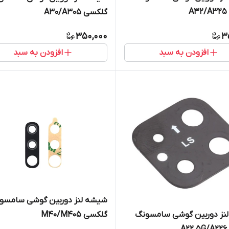
A
گلکسی A30/A305
350,000
3
افزودن به سبد
افزودن به سبد
شیشه لنز دوربین گوشی سامسو
نز دوربین گوشی سامسونگ
گلکسی M40/M405
A