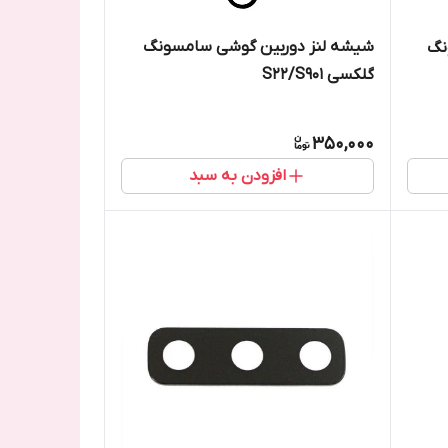
شیشه لنز دوربین گوشی سامسونگ
نگ
گلکسی S22/S901
350,000
افزودن به سبد