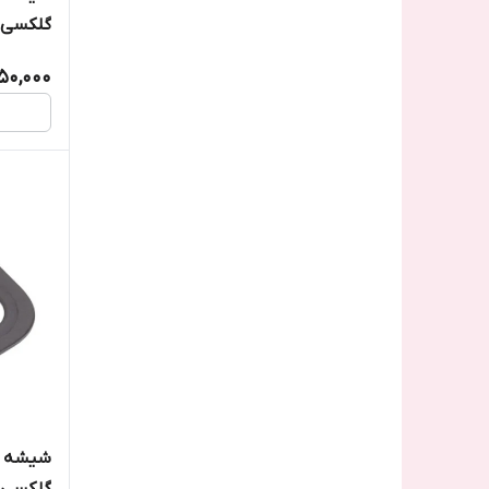
گلکسی 32/A325
50,000
شیشه ل
گلکسی 22 5G/A226