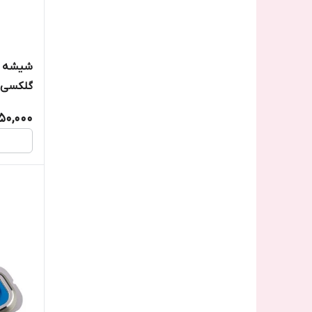
شیشه ل
گلکسی 52s/A528
50,000