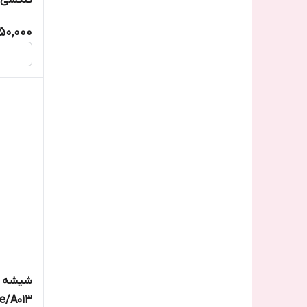
50,000
شیشه ل
re/A013