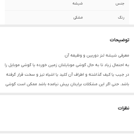
جنس
شیشه
رنگ
مشکی
توضیحات
معرفی شیشه لنز دوربین و وظیفه آن
به احتمال زیاد تا به حال گوشی موبایلتان زمین خورده یا گوشی موبایل را
در جیب یا کیف گذاشته و اطراف آن کلید یا اشیاء تیز و سخت قرار گرفته
باشد. حتی اگر این مشکلات برایتان پیش نیامده باشد ممکن است گوشی
موبایلتان بدون اینکه حتی خودتان متوجه شوید در معرض گرد و غبار و
املاح قرار گرفته باشد. شیشه دوربین وظیفه محافظت از دوربین گوشی
نظرات
موبایل در چنین شرایطی دارد. ولی مانند دیگر محافظ های گوشی های
موبایل، شیشه دوربین ممکن است شکسته و آسیب ببیند. یا حتی جای
خراشی توسط اشیاء نوک تیز روی آن به وجود آمده شما را اذیت کند. اگر