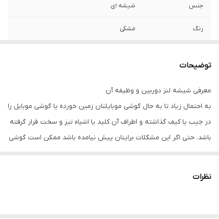
جنس
شیشه ای
رنگ
مشکی
توضیحات
معرفی شیشه لنز دوربین و وظیفه آن
به احتمال زیاد تا به حال گوشی موبایلتان زمین خورده یا گوشی موبایل را
در جیب یا کیف گذاشته و اطراف آن کلید یا اشیاء تیز و سخت قرار گرفته
باشد. حتی اگر این مشکلات برایتان پیش نیامده باشد ممکن است گوشی
موبایلتان بدون اینکه حتی خودتان متوجه شوید در معرض گرد و غبار و
املاح قرار گرفته باشد. شیشه دوربین وظیفه محافظت از دوربین گوشی
نظرات
موبایل در چنین شرایطی دارد. ولی مانند دیگر محافظ های گوشی های
موبایل، شیشه دوربین ممکن است شکسته و آسیب ببیند. یا حتی جای
خراشی توسط اشیاء نوک تیز روی آن به وجود آمده شما را اذیت کند. اگر