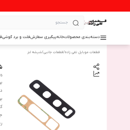
دسته‌بندی محصولات
خانه
پیگیری سفارش
فلت و برد گوشی
ق
قطعات موبایل تقی زاده
/
قطعات جانبی
/
شیشه لنز
شی
75
بر
دس
بر
ک
ج
ر