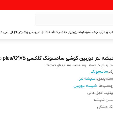
اب و درب پشت
مودم
باطری
ابزار تعمیرات
قطعات جانبی
کابل وشارژر
تاچ ال سی د
شه لنز دوربین گوشی سامسونگ گلکسی S10 plus/G975
Camera glass lens Samsung Galaxy S10 plus/G9
ند:
سامسونگ
ته‌بندی
:
شیشه لنز
چسب‌ها :
شیشه دوربین
یفیت مدل
:
عالی
نس
:
شیشه
نگ
:
مشکی