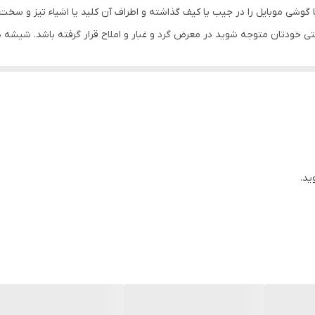
ا گوشی موبایل را در جیب یا کیف گذاشته و اطراف آن کلید یا اشیاء تیز و سخت
ی خودتان متوجه شوید در معرض گرد و غبار و املاح قرار گرفته باشد. شیشه 
ای موبایل، شیشه دوربین ممکن است شکسته و آسیب ببیند. یا حتی جای خراشی
ی نکنید موجب آسیب دیدگی دوربین شده و ضرر را برای شما چند برابر می کن
بفهمیم و جنس اصلی را از کجا تهیه کنیم؟
س اصل و تقلبی هستند و قطعا اگر شیشه دوربین اصلی برای گوشی موبایلتان
که آسیبی به شیشه دوربین وارد شده باشد، در عملکرد دوربین هنگام عکس بر
 شکستنی هستند اما مدل تقلبی و بی کیفیت آن ها به صورت پلاستیکی یا ط
ید.
د به جنس شیشه دوربین دقت کنید.