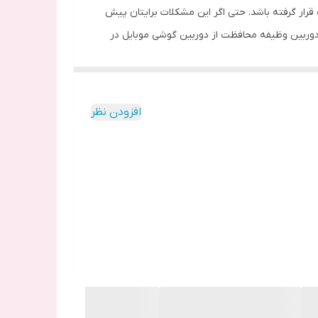
 قرار گرفته باشد. حتی اگر این مشکلات برایتان پیش
دوربین وظیفه محافظت از دوربین گوشی موبایل در
 توسط اشیاء نوک تیز روی آن به وجود آمده شما را
د.
افزودن نظر
 تهیه نکنید موجب آسیب دیدگی سریع آن و در نتیجه
داری و فیلم برداری اختلال ایجاد کرده و موجب تار
لق های پلاستیکی است. این طلق های پلاستیکی با