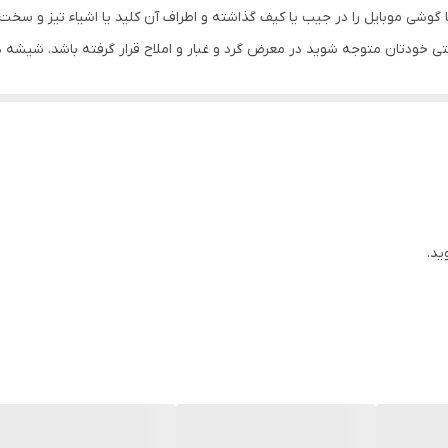
ا گوشی موبایل را در جیب یا کیف گذاشته و اطراف آن کلید یا اشیاء تیز و سخت
ی خودتان متوجه شوید در معرض گرد و غبار و املاح قرار گرفته باشد. شیشه 
ای موبایل، شیشه دوربین ممکن است شکسته و آسیب ببیند. یا حتی جای خراشی
ی نکنید موجب آسیب دیدگی دوربین شده و ضرر را برای شما چند برابر می کن
بفهمیم و جنس اصلی را از کجا تهیه کنیم؟
س اصل و تقلبی هستند و قطعا اگر شیشه دوربین اصلی برای گوشی موبایلتان
که آسیبی به شیشه دوربین وارد شده باشد، در عملکرد دوربین هنگام عکس بر
 شکستنی هستند اما مدل تقلبی و بی کیفیت آن ها به صورت پلاستیکی یا ط
ید.
د به جنس شیشه دوربین دقت کنید.