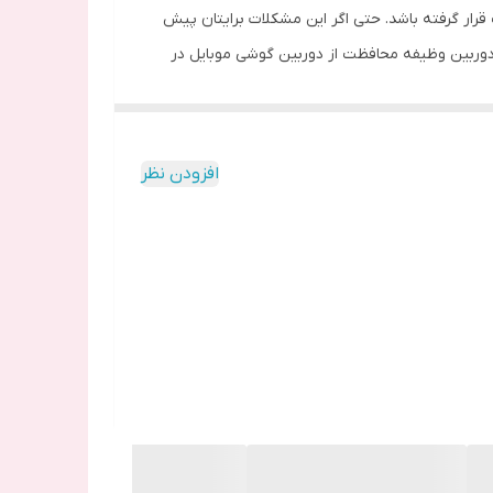
 قرار گرفته باشد. حتی اگر این مشکلات برایتان پیش
دوربین وظیفه محافظت از دوربین گوشی موبایل در
 توسط اشیاء نوک تیز روی آن به وجود آمده شما را
د.
افزودن نظر
 تهیه نکنید موجب آسیب دیدگی سریع آن و در نتیجه
داری و فیلم برداری اختلال ایجاد کرده و موجب تار
لق های پلاستیکی است. این طلق های پلاستیکی با