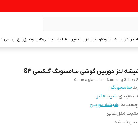
اب و درب پشت
مودم
باطری
ابزار تعمیرات
قطعات جانبی
کابل وشارژر
تاچ ال سی د
یشه لنز دوربین گوشی سامسونگ گلکسی S4
Camera glass lens Samsung Galaxy 
ند:
سامسونگ
ته‌بندی
:
شیشه لنز
چسب‌ها :
شیشه دوربین
یفیت مدل
:
عالی
نس
:
شیشه