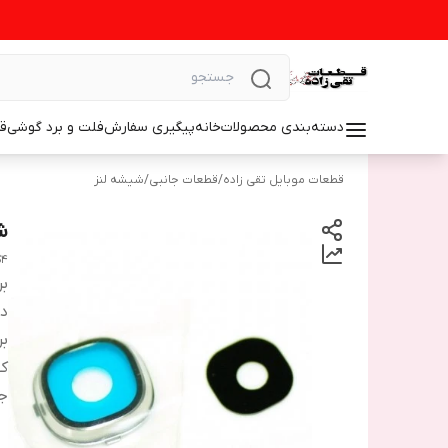
دسته‌بندی محصولات
خانه
پیگیری سفارش
فلت و برد گوشی
ق
قطعات موبایل تقی زاده
/
قطعات جانبی
/
شیشه لنز
ش
S4
بر
دس
بر
ک
ج