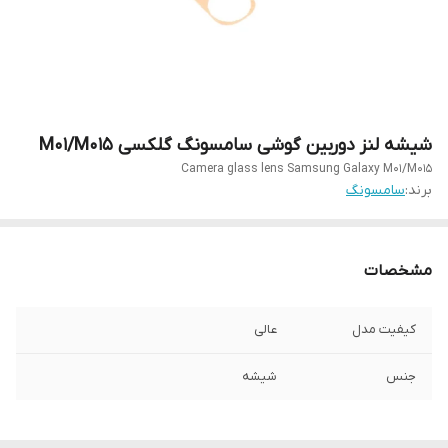
شیشه لنز دوربین گوشی سامسونگ گلکسی M01/M015
Camera glass lens Samsung Galaxy M01/M015
برند:
سامسونگ
مشخصات
کیفیت مدل
عالی
جنس
شیشه