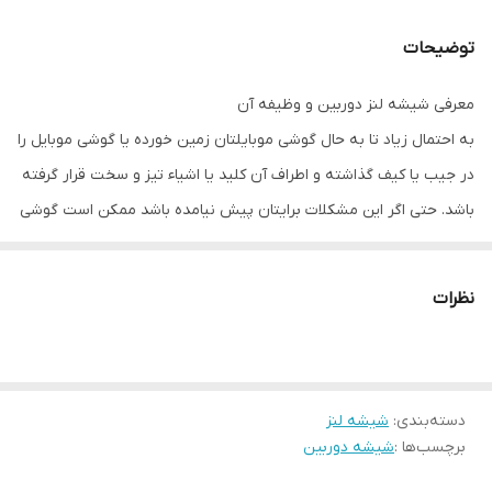
توضیحات
معرفی شیشه لنز دوربین و وظیفه آن
به احتمال زیاد تا به حال گوشی موبایلتان زمین خورده یا گوشی موبایل را
در جیب یا کیف گذاشته و اطراف آن کلید یا اشیاء تیز و سخت قرار گرفته
باشد. حتی اگر این مشکلات برایتان پیش نیامده باشد ممکن است گوشی
موبایلتان بدون اینکه حتی خودتان متوجه شوید در معرض گرد و غبار و
املاح قرار گرفته باشد. شیشه دوربین وظیفه محافظت از دوربین گوشی
نظرات
موبایل در چنین شرایطی دارد. ولی مانند دیگر محافظ های گوشی های
موبایل، شیشه دوربین ممکن است شکسته و آسیب ببیند. یا حتی جای
خراشی توسط اشیاء نوک تیز روی آن به وجود آمده شما را اذیت کند. اگر
دسته‌بندی
:
شیشه لنز
شیشه دوربین شکسته باشد و به آن رسیدگی نکنید موجب آسیب
برچسب‌ها :
شیشه دوربین
دیدگی دوربین شده و ضرر را برای شما چند برابر می کند.
تفاوت اصلی و تقلبی بودن شیشه های دوربین را چگونه بفهمیم و