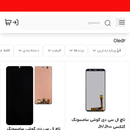
Oled2
پربازدیدترین
برندها
قیمت
دسته‌بندی
فقط م
تاچ ال سی دی گوشی سامسونگ
گلکسی J6/J600
تاچ ال سی دی گوشی سامسونگ