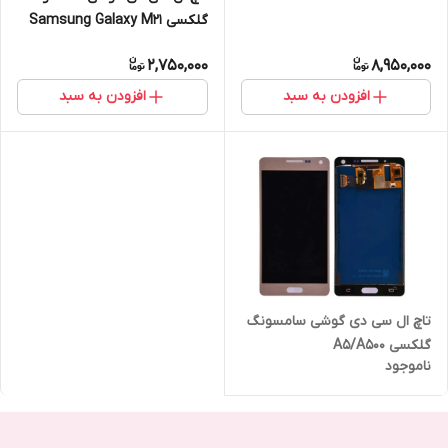
گلکسی Samsung Galaxy M21
2,750,000
8,950,000
افزودن به سبد
افزودن به سبد
تاچ ال سی دی گوشی سامسونگ
گلکسی A5/A500
ناموجود