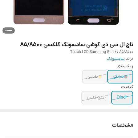
تاچ ال سی دی گوشی سامسونگ گلکسی A5/A500
Touch LCD Samsung Galaxy A5/A500
برند:
سامسونگ
رنگ‌بندی
مشکی
طلایی
کیفیت
Oled2
چنج گلس
مشخصات