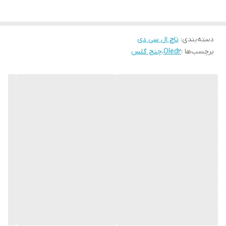
بالا را تضمین می‌کند.
تاچ ال سی دی
گوشی سامسونگ Galaxy A5
از نوع Super AMOLED می
باشد.
دسته‌بندی
:
تاچ ال سی دی
برچسب‌ها :
Oled2
،
چنج گلس
نسبت کنتراست و عمق سیاهی در صفحه نمایش AMOLED نسبت به
گوشی هایی با صفحه نمایش IPS بیشتر است.
تاچ و ال سی دی گوشی
سامسونگ Galaxy A5
با تکنولوژی Corning
Gorilla Glass 4 کاربر را در برابر خط و خش پشتیبانی می کند.