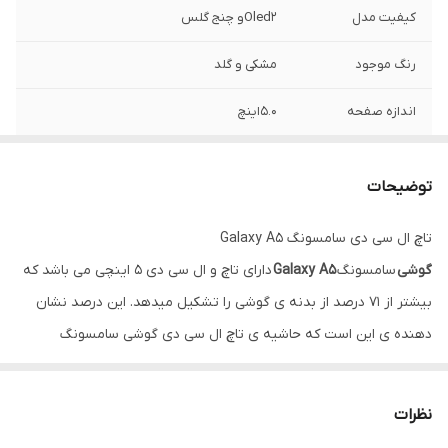
کیفیت مدل
Oled2و چنج گلس
رنگ‌ موجود
مشکی و گلد
اندازه صفحه
5.0اینچ
رزولوشن
720*1280
توضیحات
تاچ ال سی دی سامسونگ Galaxy A5
گوشی
سامسونگ
Galaxy A5
دارای تاچ و ال سی دی 5 اینچی می باشد که
بیشتر از 71 درصد از بدنه ی گوشی را تشکیل میدهد. این درصد نشان
دهنده ی این است که حاشیه ی تاچ ال سی دی گوشی سامسونگ
Galaxy A5 نسبتا باریک نیست.
رزولوشن این گوشی 1280 * 720 پیکسل می باشد که از تراکم پیکسلی 294
نظرات
پیکسل بر اینچ بهره برده است. این عدد ارائه‌ ی تصاویر با وضوح نسبتا