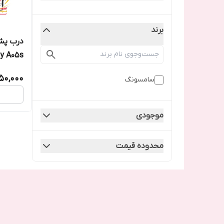
برند
درب پش
y A05s
50,000
سامسونگ
موجودی
محدوده قیمت