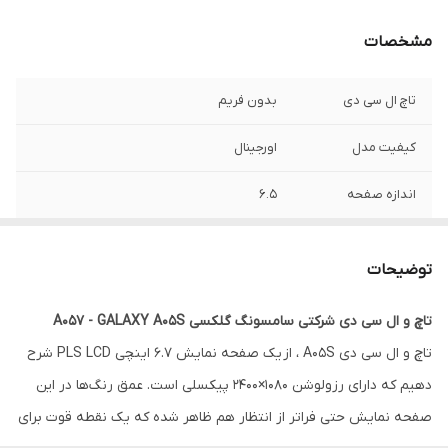
مشخصات
تاچ ال سی دی
بدون فریم
کیفیت مدل
اورجینال
اندازه صفحه
۶.۵
رزولوشن
۷۲۰*۱۶۰۰
توضیحات
تاچ و ال سی دی شرکتی سامسونگ گلکسی A057 - GALAXY A05S
تاچ و ال سی دی A05S ، از یک صفحه نمایش 6.7 اینچی PLS LCD شرح
دهیم که دارای رزولوشن 1080×2400 پیکسلی است. عمق رنگ‌ها در این
صفحه نمایش حتی فراتر از انتظار هم ظاهر شده که یک نقطه قوت برای