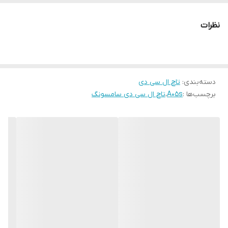
این نمایشگر به‌شمار می‌رود. میزان روشنایی صفحه نمایش سامسونگ
A05s در زیر نور آفتاب هم خوب است البته به این نکته توجه داشته
نظرات
باشید که A05s از حالت HDR پشتیبانی نمی‌کند و به‌طور کلی در حد و
اندازه قیمت گوشی باید از این صفحه نمایش، انتظار داشته باشید نه
بیشتر.
دسته‌بندی
:
تاچ ال سی دی
گفتنیست نرخ‌نوسازی در A05s سامسونگ 90 هرتز است که برای این
برچسب‌ها :
A05s
،
تاچ ال سی دی سامسونگ
کلاس قیمتی منطقی به نظر می‌رسد و نسبت صفحه‌نمایش به بدنه نیز
82.9 درصد است که این نشان از طراحی خوب و زیبایی این گوشی دارد.ال
سی دی موجود در این صفحه دارای کیفیت
سرویس پک شرکتی
میباشد.