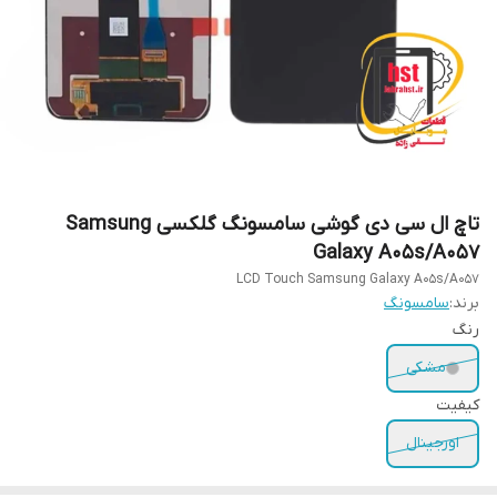
تاچ ال سی دی گوشی سامسونگ گلکسی Samsung
Galaxy A05s/A057
LCD Touch Samsung Galaxy A05s/A057
برند:
سامسونگ
رنگ
مشکی
کیفیت
اورجینال