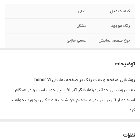
کیفیت مدل
اصلی
رنگ موجود
مشکی
نوع صفحه نمایش
لمسی خازنی
اندازه صفحه
5.93 اینچ
توضیحات
رزولوشن
1080*2160 پیکسل
روشنایی صفحه و دقت رنگ در صفحه نمایش honor 7i
دقت روشنایی حداکثری
نمایشگر آنر ۷i
بسیار خوب است و در هنگام
استفاده‌ از آن در زیر نور مستقیم خورشید به مشکلی برخورد نخواهید
کرد.
همچنین استفاده‌ طولانی مدت در محیط‌های تاریک باعث آزار چشمان
شما نخواهد شد.
نظرات