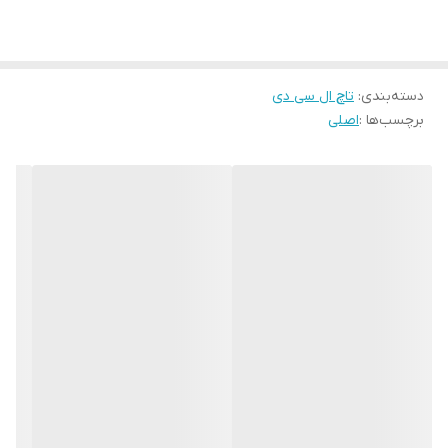
از نظر وضوح، دقت نمایش رنگ‌ها و روشنایی صفحه نمایش شاید بتوان
آنر ۷x را در رده‌ قیمتی خود کم نظیر دانست.
ال سی دی هوآوی هونور ۷i
در روشنایی ۱۰۰% کاملا روشن است و نسبت
دسته‌بندی
:
کنتراست خوبی دارد.
تاچ ال سی دی
برچسب‌ها :
اصلی