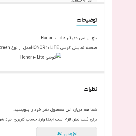
اندازه صفحه
نوع صفحه نمایش
توضیحات
رزولوشن
تاچ ال سی دی آنر Honor 10 Lite
صفحه نمایش گوشی HONOR 10 LITEمدل از نوع IPS LCD capacitive touchscreen برابر با 6.21 اینچ (2340*1080) می باشد.
نظرات
شما هم درباره این محصول نظر خود را بنویسید.
برای ثبت نظر، لازم است ابتدا وارد حساب کاربری خود شو
افزودن نظر