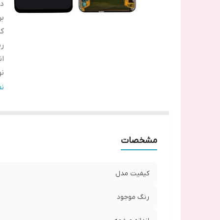
دس
بر
ک
ر
ان
ن
ر
ن
مشخصات
کیفیت مدل
رنگ موجود