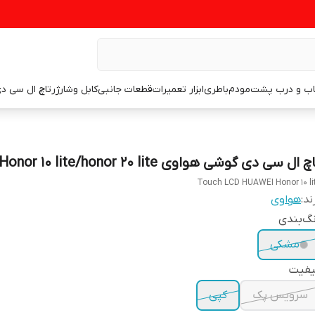
اب و درب پشت
مودم
باطری
ابزار تعمیرات
قطعات جانبی
کابل وشارژر
تاچ ال سی د
چ ال سی دی گوشی هواوی Honor 10 lite/honor 20 lite
Touch LCD HUAWEI Honor 10 li
ند:
هواوی
گ‌بندی
مشکی
یفیت
سرویس پک
کپی