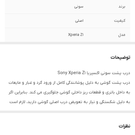
برند
سونی
کیفیت
اصلی
مدل
Xperia Z1
توضیحات
درب پشت سونی اکسپریا Sony Xperia Z1
درب پشت گوشی به دلیل پوشانندگی کامل از ورود گرد و غبار و مایعات
به داخل باتری و قطعات ریز داخلی گوشی جلوگیری می کند. بنابراین اگر
به دلیل شکستگی و نیاز به تعویض درب اصلی گوشی دارید، لازم است
کیفیت اصلی و اورجینال خود مدل گوشی موبایل را خریداری کنید تابه
طور کامل به گوشی جا خورده تا مطابقت کامل با نمونه اصلی را داشته
نظرات
باشد. درب پشت سونی Z1 به سادگی قابل تعویض نبوده و نیاز به مراجع