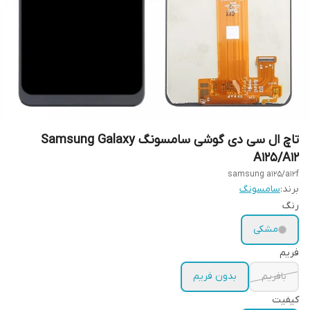
تاچ ال سی دی گوشی سامسونگ Samsung Galaxy
A125/A12
samsung a125/a12f
برند:
سامسونگ
رنگ
مشکی
فریم
بافریم
بدون فریم
کیفیت