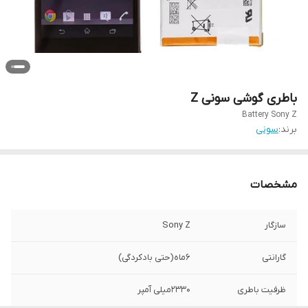
باطری گوشی سونی Z
Battery Sony Z
برند:
سونی
مشخصات
سازگار
Sony Z
گارانتی
۶ماه(حتی بادکردگی)
ظرفیت باطری
۲۳۳۰میلی آمپر