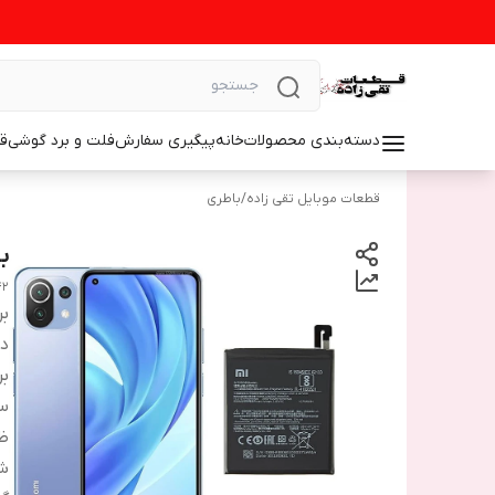
دسته‌بندی محصولات
خانه
پیگیری سفارش
فلت و برد گوشی
ق
قطعات موبایل تقی زاده
/
باطری
با
42
بر
دس
بر
سا
ظ
شم