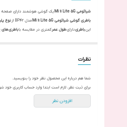
شیائومی Mi 11 Lite 5G
یک گوشی هوشمند دارای صفحه نمای
باطری گوشی شیائومی Mi 11 Lite 5G
مدل BP42 از
نوع پلی
این
باطری
دارای
طول عمر
کمتری در مقایسه با
باطری های ی
باطری شیائومی
Mi 11 Lite 5G
از تکنولوژی شارژ سریع
33
و
نظرات
شما هم درباره این محصول نظر خود را بنویسید.
برای ثبت نظر، لازم است ابتدا وارد حساب کاربری خود شو
افزودن نظر