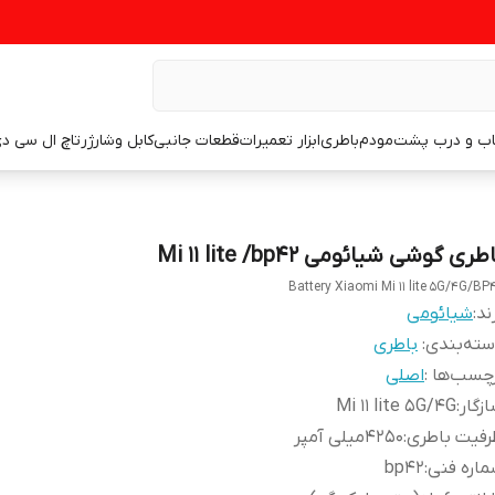
اب و درب پشت
مودم
باطری
ابزار تعمیرات
قطعات جانبی
کابل وشارژر
تاچ ال سی د
طری گوشی شیائومی Mi 11 lite /bp42
Battery Xiaomi Mi 11 lite 5G/4G/BP
ند:
شیائومی
ته‌بندی
:
باطری
چسب‌ها :
اصلی
زگار
:
Mi 11 lite 5G/4G
رفیت باطری
:
۴۲۵۰میلی آمپر
اره فنی
:
bp42