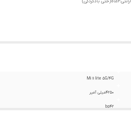
رانتی
:
۶ماه(حتی بادکردگی)
Mi 11 lite 5G/4G
۴۲۵۰میلی آمپر
bp42
۶ماه(حتی بادکردگی)