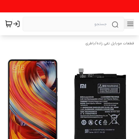
قطعات موبایل تقی زاده
/
باطری