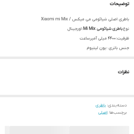
توضیحات
باطری اصلی شیائومی می میکس / Xiaomi mi Mix
نوع
باطری شیائومی Mi Mix
: اورجینال
ظرفیت: 4400 میلی آمپرساعت
جنس باتری : یون لیتیوم
شرایط تعویض: جدانشدنی، نیازمند دقت و مهارت جهت تعویض
مدل باطری: BM4C
نظرات
مدل‌های سازگار:
Mi-Mix
میزان دوام هنگام مکالمه 3جی: 31 ساعت و 7 دقیقه
میزان دوام هنگام وبگردی با وای فای: 13 ساعت و 13 دقیقه
دسته‌بندی
:
باطری
میزان دوام هنگام ویدیو: 14 ساعت و 23 دقیقه
برچسب‌ها :
اصلی
دوام کلی : 97 ساعت
توان شارژر : 18 وات