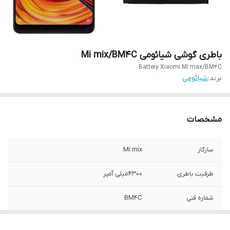
باطری گوشی شیائومی Mi mix/BM4C
Battery Xiaomi Mi max/BM4C
برند:
شیائومی
مشخصات
سازگار
Mi mix
ظرفیت باطری
۴۳۰۰میلی آمپر
شماره فنی
BM4C
گارانتی
۶ما(حتی بادکردگی)