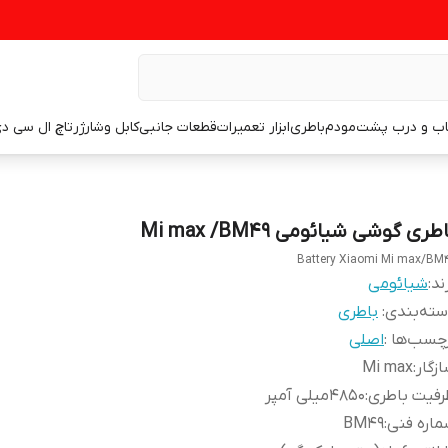
اب و درب پشت
مودم
باطری
ابزار تعمیرات
قطعات جانبی
کابل وشارژر
تاچ ال سی د
طری گوشی شیائومی Mi max /BM49
Battery Xiaomi Mi max/BM
ند:
شیائومی
ته‌بندی
:
باطری
چسب‌ها :
اصلی
زگار
:
Mi max
رفیت باطری
:
۴۸۵۰میلی آمپر
اره فنی
:
BM49