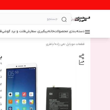
دسته‌بندی محصولات
خانه
پیگیری سفارش
فلت و برد گوشی
ق
قطعات موبایل تقی زاده
/
باطری
با
49
بر
دس
بر
سا
ظ
شم