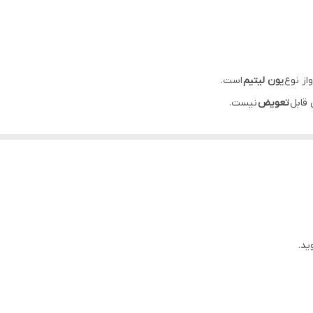
۶ماه(حتی بادکردگی)
از نوع
یون لیتیم
است.
تعویض
نیست.
باز شود و باطری
تعویض
گردد.
خش ویدیو
این گوشی 16 ساعت و 42 دقیقه است.
اهد بود.
ردی
کنید ،
مکالمه
انجام دهید و
ویدیو
ببینید؛
ید.
دوام
خواهد داشت.