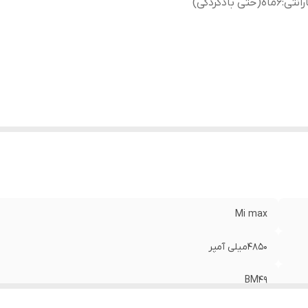
رانتی
:
۶ماه(حتی بادکردگی)
Mi max
۴۸۵۰میلی آمپر
BM49