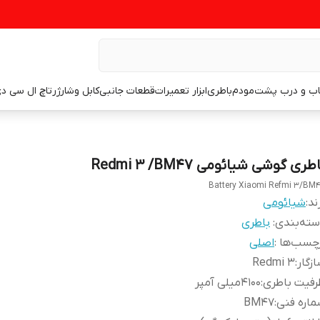
اب و درب پشت
مودم
باطری
ابزار تعمیرات
قطعات جانبی
کابل وشارژر
تاچ ال سی د
طری گوشی شیائومی Redmi 3 /BM47
Battery Xiaomi Refmi 3/BM
ند:
شیائومی
ته‌بندی
:
باطری
چسب‌ها :
اصلی
زگار
:
Redmi 3
رفیت باطری
:
۴۱۰۰میلی آمپر
اره فنی
:
BM47