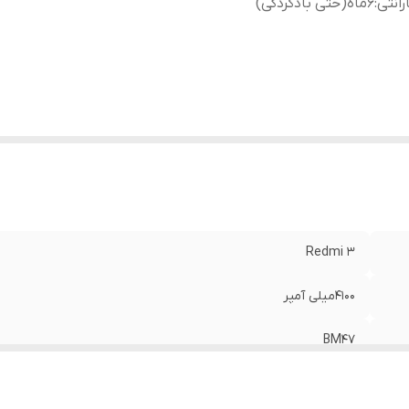
رانتی
:
۶ماه(حتی بادکردگی)
Redmi 3
۴۱۰۰میلی آمپر
BM47
۶ماه(حتی بادکردگی)