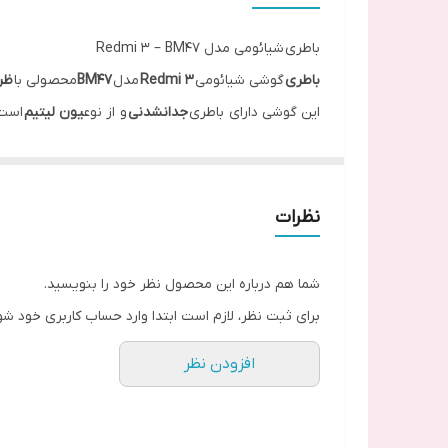
باطری شیائومی مدل Redmi 3 – BM47
باطری
گوشی شیائومی
Redmi 3
مدل
BM47
محصولی با
ظر
این گوشی دارای باطری
جدانشدنی
و از نوع
یون لیتیم
است،
باطری
گوشی شیائومی
Redmi 3
با گوشی شیائومی مدل 
زمان مکالمه
با این گوشی 32 ساعت و 53 دقیقه، مدت
زم
دوام
کلی
باطری
این گوشی 107 ساعت است این عدد به این معنا است؛
نظرات
که اگر روزانه یک ساعت
وب گردی
،
مکالمه
و
پخش ویدیو
ا
شما هم درباره این محصول نظر خود را بنویسید.
برای ثبت نظر، لازم است ابتدا وارد حساب کاربری خود شو
افزودن نظر