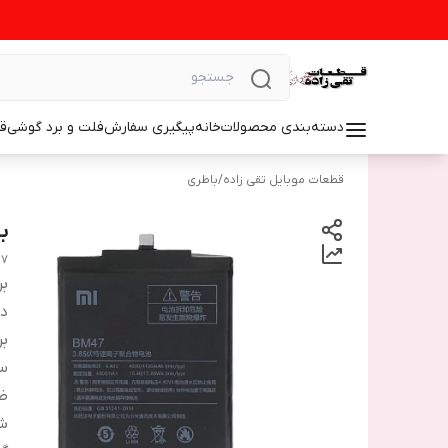
دسته‌بندی محصولات
خانه
پیگیری سفارش
فلت و برد گوشی
ق
قطعات موبایل تقی زاده
/
باطری
با
47
بر
دس
بر
سا
ظ
شم