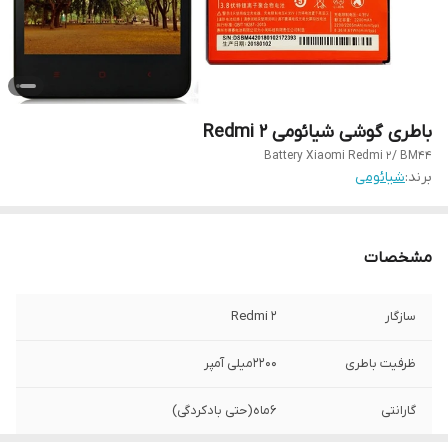
باطری گوشی شیائومی Redmi 2
Battery Xiaomi Redmi 2/ BM44
برند:
شیائومی
مشخصات
سازگار
Redmi 2
ظرفیت باطری
۲۲۰۰میلی آمپر
گارانتی
۶ماه(حتی بادکردگی)