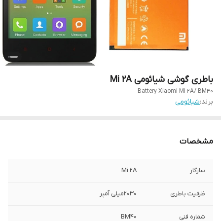
باطری گوشی شیائومی Mi 2A
Battery Xiaomi Mi 2A/ BM40
برند:
شیائومی
مشخصات
سازگار
Mi 2A
ظرفیت باطری
۲۰۳۰میلی آمپر
شماره فنی
BM40