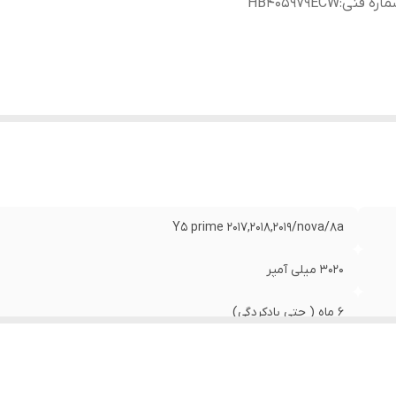
اره فنی
:
HB405979ECW
Y5 prime 2017,2018,2019/nova/8a
۳۰۲۰ میلی آمپر
۶ ماه ( حتی بادکردگی)
HB405979ECW