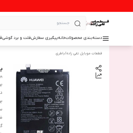
دسته‌بندی محصولات
خانه
پیگیری سفارش
فلت و برد گوشی
ق
قطعات موبایل تقی زاده
/
باطری
با
19
بر
دس
بر
سا
ظ
گا