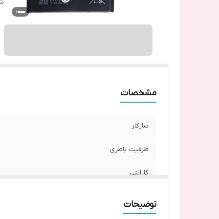
شم
مشخصات
سازگار
ظرفیت باطری
گارانتی
شماره فنی
توضیحات