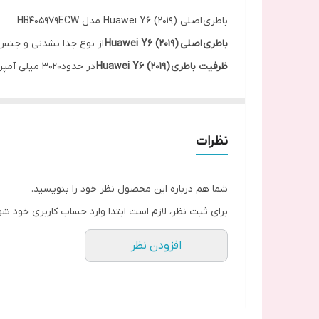
باطری اصلی Huawei Y6 (2019) مدل HB405979ECW
باطری اصلی
Huawei Y6 (2019)
از نوع جدا نشدنی و جنس
ظرفیت باطری Huawei Y6 (2019)
در حدود3020 میلی آمپر ساعت می باشد که نسبت به بزرگی ال سی دی آن مناسب است.
Huawei Y6 (2019)
در سال 2019 به بازار تکنولوژی موبایل عرضه شد.
تست باطری Huawei Y6 (2019)
برای شناسایی قدرت عملکرد
باطری
Huawei Y6 (2019)
تست 
نظرات
با توجه به استفاده روزافزون از اینترنت این مدت زمان
برای نگهداری شارژ بیشتر باطری بهینه است که قابلیت ها
شما هم درباره این محصول نظر خود را بنویسید.
این باطری قابلیت فست شارژ ندارد.
برای ثبت نظر، لازم است ابتدا وارد حساب کاربری خود شو
پورت شارژ این گوشی
میکرو
است.
افزودن نظر