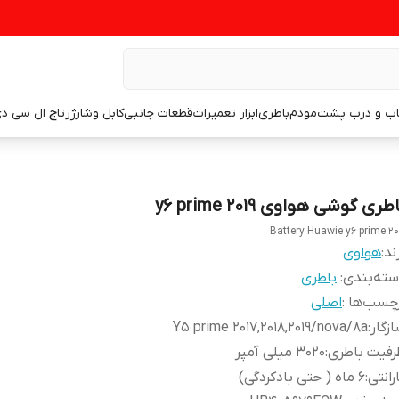
اب و درب پشت
مودم
باطری
ابزار تعمیرات
قطعات جانبی
کابل وشارژر
تاچ ال سی د
طری گوشی هواوی y6 prime 2019
Battery Huawie y6 prime 20
ند:
هواوی
ته‌بندی
:
باطری
چسب‌ها :
اصلی
زگار
:
Y5 prime 2017,2018,2019/nova/8a
رفیت باطری
:
۳۰۲۰ میلی آمپر
رانتی
:
۶ ماه ( حتی بادکردگی)