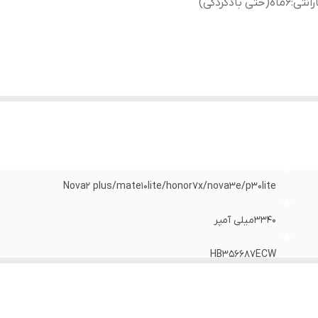
رانتی
:
۶ماه(حتی بادکردگی)
Nova2 plus/mate10lite/honor7x/nova3e/p30lite
۳۳۴۰میلی آمپر
HB356687ECW
۶ماه(حتی بادکردگی)