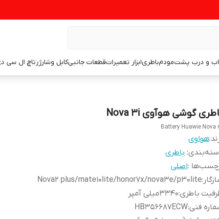
اب و درب پشت
مودم
باطری
ابزار تعمیرات
قطعات جانبی
کابل وشارژر
تاچ ال سی د
طری گوشی هوآوی Nova 3i
Battery Huawie Nova 
ند:
هواوی
ته‌بندی
:
باطری
چسب‌ها :
اصلی
زگار
:
Nova2 plus/mate10lite/honor7x/nova3e/p30lite
رفیت باطری
:
۳۳۴۰میلی آمپر
اره فنی
:
HB356687ECW