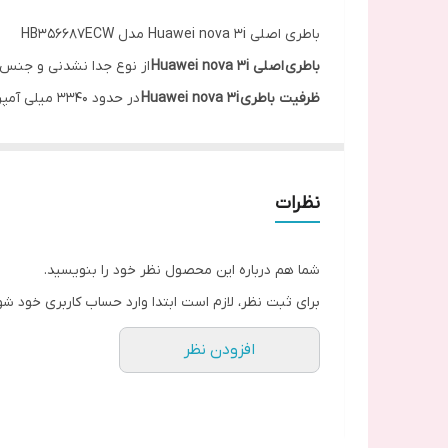
باطری اصلی Huawei nova 3i مدل HB356687ECW
باطری اصلی Huawei nova 3i
از نوع جدا نشدنی و جنس 
ظرفیت باطری Huawei nova 3i
در حدود 3340 میلی آمپر ساعت می باشد که نسبت به بزرگی ال سی دی آن مناسب است.
Huawei nova 3i
در سال 2018 به بازار تکنولوژی موبایل عرضه شد.
برای شناسایی قدرت عملکرد
باطری
Huawei nova 3i
تست 
با توجه به استفاده روزافزون از اینترنت این مدت زمان
نظرات
برای نگهداری شارژ بیشتر باتری بهینه است که قابلیت ها
این گوشی
Huawei nova 3i
قابلیت شارژ وایرلسی ندارد.
شما هم درباره این محصول نظر خود را بنویسید.
گوشی
Huawei nova 3i
قابلیت فست شارژ ندارد.
برای ثبت نظر، لازم است ابتدا وارد حساب کاربری خود شو
افزودن نظر