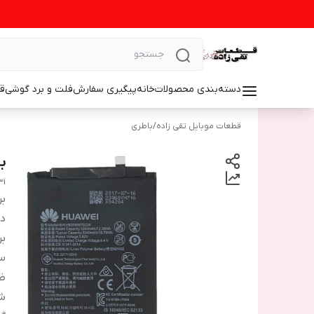
دسته‌بندی محصولات
خانه
پیگیری سفارش
فلت و برد گوشی
ق
قطعات موبایل تقی زاده
/
باطری
با
3i
بر
دس
بر
سا
ظ
شم