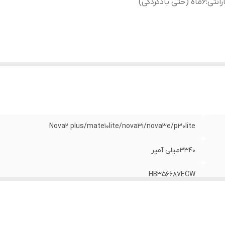
رانتی
:
۶ماه (حتی بادکردگی)
Nova2 plus/mate10lite/nova3i/nova3e/p30lite
۳۳۴۰میلی آمپر
HB356687ECW
۶ماه (حتی بادکردگی)