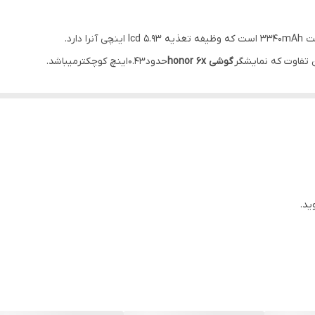
گوشی honor 6x
حدود0.43اینچ کوچکترمیباشد.
ایینتر از مدل قبل باشد.
Honor 6x
میباشد.
بزنید که برای کاربران بسیار پراهمیت است.
میت دارد؛
ید.
میباشد.
 کاربران را راضی میکند.