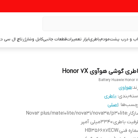
اب و درب پشت
مودم
باطری
ابزار تعمیرات
قطعات جانبی
کابل وشارژر
تاچ ال سی د
طری گوشی هوآوی Honor 7X
Battery Huawie Honor 
ند:
هواوی
ته‌بندی
:
باطری
چسب‌ها :
اصلی
زگار
:
Nova2 plus/mate10lite/nova3i/nova3e/p30lite
رفیت باطری
:
۳۳۴۰میلی آمپر
اره فنی
:
HB356687ECW