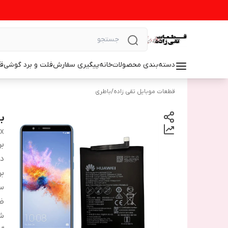
دسته‌بندی محصولات
خانه
پیگیری سفارش
فلت و برد گوشی
ق
قطعات موبایل تقی زاده
/
باطری
با
7X
بر
دس
بر
سا
ظ
شم