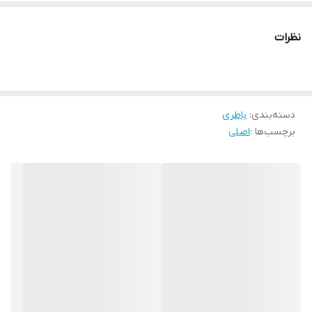
Huawei G8 به شماره فنی: RIO-AL00
نظرات
دسته‌بندی
:
باطری
برچسب‌ها :
اصلی