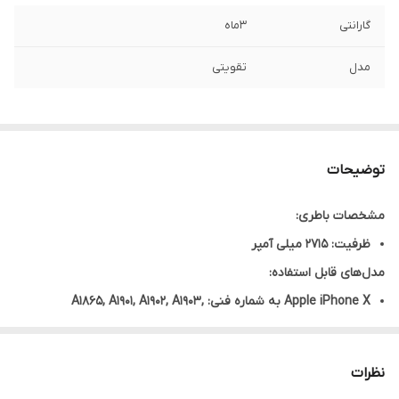
گارانتی
3ماه
مدل
تقویتی
توضیحات
مشخصات باطری:
ظرفیت: 2715 میلی آمپر
مدل‌های قابل استفاده:
Apple iPhone X به شماره فنی: A1865, A1901, A1902, A1903,
iPhone10,3, iPhone10,6
نظرات