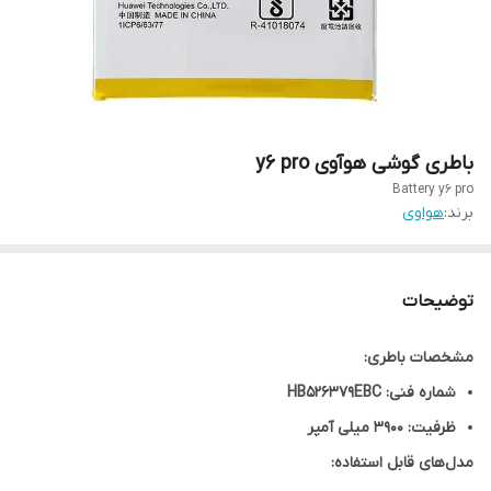
باطری گوشی هوآوی y6 pro
Battery y6 pro
برند:
هواوی
توضیحات
مشخصات باطری:
شماره فنی: HB526379EBC
ظرفیت: 3900 میلی آمپر
مدل‌های قابل استفاده: