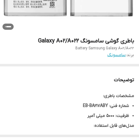
باطری گوشی سامسونگ Galaxy A02/A022
Battery Samsung Galaxy A02/A022
برند:
سامسونگ
توضیحات
مشخصات باطری:
شماره فنی: EB-BA217ABY
ظرفیت: 5000 میلی آمپر
مدل‌های قابل استفاده:
Samsung Galaxy A21s
مدل‌های قابل استفاده : SM-A217F, SM-