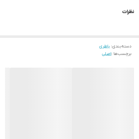
A217F/DS, SM-A217F/DSN, SM-A217M, SM-A217M/DS, SM-A217N
نظرات
دسته‌بندی
:
باطری
برچسب‌ها :
اصلی