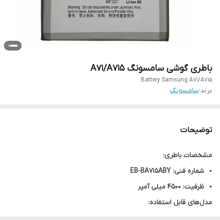
باطری گوشی سامسونگ A71/A715
Battery Samsung A71/A715
برند:
سامسونگ
توضیحات
مشخصات باطری:
شماره فنی: EB-BA715ABY
ظرفیت: 4500 میلی آمپر
مدل‌های قابل استفاده:
Samsung Galaxy A71 به شماره فنی: SM-A715F, SM-A715F/DS,