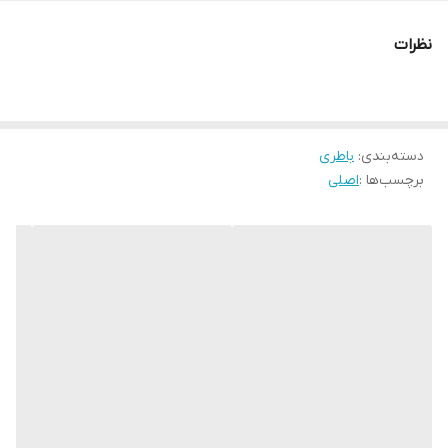
SM-A715F/DSN, SM-A715F/DSM, SM-A715W, SM-A715X
نظرات
دسته‌بندی
:
باطری
برچسب‌ها :
اصلی