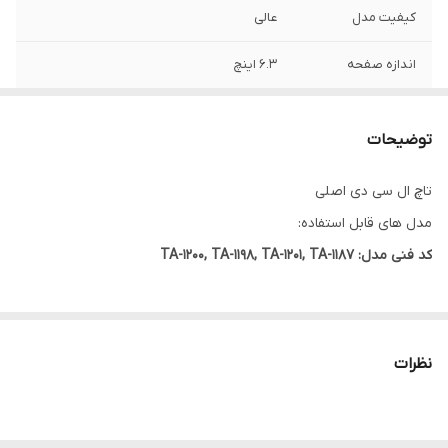
کیفیت مدل
عالی
اندازه صفحه
6.3 اینچ
توضیحات
تاچ ال سی دی اصلی
مدل های قابل استفاده:
کد فنی مدل: TA-1200, TA-1198, TA-1201, TA-1187
نظرات