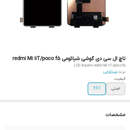
تاچ ال سی دی گوشی شیائومی redmi Mi 11T/poco f5
LCD Xiaomi redmi Mi 11T/poco f5
برند:
شیائومی
کیفیت
اصلی
TFT
مشخصات