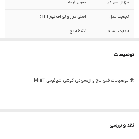
تاچ ال سی دی
بدون فریم
کیفیت مدل
اصلی بازار و تی اف تی(TFT)
اندازه صفحه
6.57 اینچ
رزولوشن
2400*1080
توضیحات
🛠️ توضیحات فنی تاچ و ال‌سی‌دی گوشی شیائومی Mi 11T
نام قطعه: تاچ و ال‌سی‌دی کامل شیائومی Mi 11T
مدل‌های سازگار: Xiaomi Mi 11T (مدل 2109119DG)
نقد و بررسی