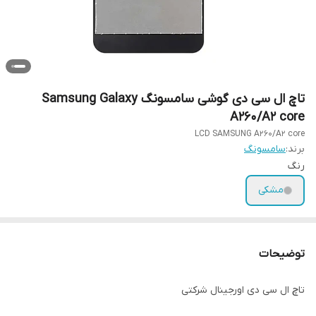
تاچ ال سی دی گوشی سامسونگ Samsung Galaxy
A260/A2 core
LCD SAMSUNG A260/A2 core
برند:
سامسونگ
رنگ
مشکی
توضیحات
تاچ ال سی دی اورجینال شرکتی