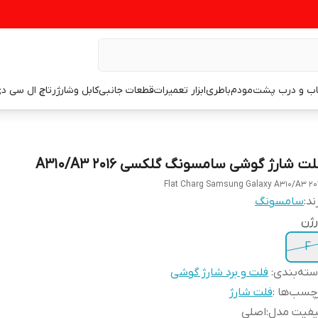
اب و درب پشت
مودم
باطری
ابزار تعمیرات
قطعات جانبی
کابل وشارژر
تاچ ال سی د
ت شارژ گوشی سامسونگ گلکسی A310/A3 2016
Flat Charg Samsung Galaxy A310/A3 20
ند:
سامسونگ
رژن
F
ته‌بندی
:
فلت و برد شارژ گوشی
چسب‌ها :
فلت شارژ
یفیت مدل
:
اصلی