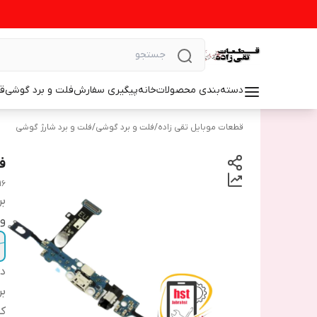
دسته‌بندی محصولات
خانه
پیگیری سفارش
فلت و برد گوشی
ق
قطعات موبایل تقی زاده
/
فلت و برد گوشی
/
فلت و برد شارژ گوشی
فل
16
بر
و
دس
بر
ک