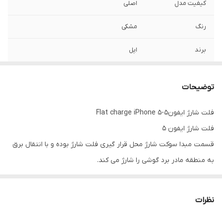
کیفیت مدل
اصلی
رنگ
مشکی
برند
اپل
توضیحات
فلت شارژ ایفون5-Flat charge iPhone 5
فلت شارژ ایفون 5
قسمت مبدا سوکت شارژ محل قرار گیری فلت شارژ بوده و با انتقال برق
به منطقه مادر برد گوشی را شارژ می کند.
عدم شارژ شدن باتری هنگام اتصال به شارژر و زود خالی کردن شارژ در
مدت زمان بسیار کوتاه از نشانه های خرابی فلت شارژ است.
نظرات
کاربرانی که با مشکل عدم شارژ شدن گوشی خود روبرو هستند می