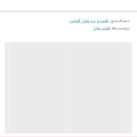
همان‎طور که در تصویر زیر مشاهده می‌کنید این نوع فلت شارژ فقط
جریان الکترونیکی را به مادر برد اصلی و مدارهای بردهای دیگر منتقل
می‌کند.
دسته‌بندی
:
فلت و برد شارژ گوشی
برچسب‌ها :
فلت شارژ
اما در انواع و مدل‌های دیگر فلت شارژ قطعاتی روی آن قرار دارد که
وظایف مختلفی بر عهده دارند.
برای مثال قطعاتی مانند سوکت و کانکتور شارژ، آنتن و میکروفون دهنی
روی این مدل از فلت‌ها تعبیه شده است.
شاید برای‌تان پیش آمده که نمایشگر گوشی‌تان بعد از ضربه‌ای که به آن
وارد شده، هر چه شارژر را وارد سوکت شارژ دستگاه می‌کنید باز هم شارژ
نمی‌شود.
برای این مشکل برخلاف رفع مشکل شارژ نشدن لپ تاپ باید گوشی را به
تعمیرکار نشان دهید.
وقتی به تعمیرگاه گوشی مراجعه کرده‌اید، اولین چیزی که به شما
می‌گویند مشکل از فلت گوشی است.