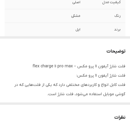
کیفیت مدل
اصلی
رنگ
مشکی
برند
اپل
توضیحات
فلت شارژ آیفون 11 پرو مکس – flex charge 11 pro max
فلت شارژ آیفون 11 پرو مکس:
فلت کابل انواع و کاربردهای مختلفی دارد که یکی از فلت‌هایی که در
گوشی موبایل استفاده می‌شود، فلت شارژ است.
اما وظیفه فلت شارژ چیست و چه کاربردی دارد؟ فلت شارژ وظیفه انتقال
شارژ از سوکت و کانکتور شارژ دستگاه به مدار مادربرد و مدارهای دیگر را
نظرات
بر عهده دارد.