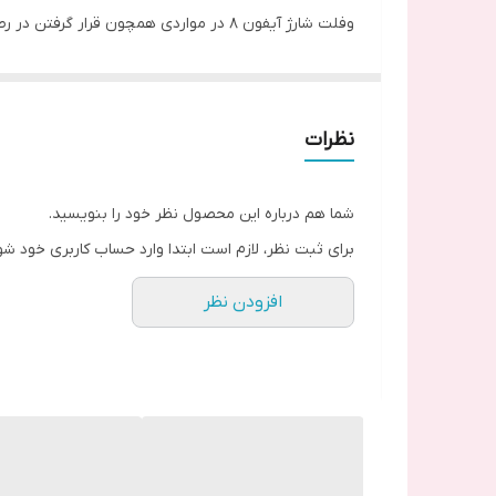
وفلت شارژ آیفون 8 در مواردی همچون قرار گرفتن در رطوبت و استفاده زیاد و نامناسب ممکن است؛ دچار اختلال شود.
همچنین استفاده از قطعات کپی و تقلبی باعث ایجاد اخت
قابل ذکر است که اگر آیفون شما شارژ نمی‌شود یا قطع 
این مجموعه از این قطعات تشکیل می‌شود:
نظرات
فلت شارژ
کانکتور لایتینگ
شما هم درباره این محصول نظر خود را بنویسید.
میکروفن دوگانه
برای ثبت نظر، لازم است ابتدا وارد حساب کاربری خود شو
در چه مواقعی نیاز به تعویض فلت شارژ آیفون می باشد
افزودن نظر
مشکل در اتصال پرت لایتنینگ یا عدم شارژ مناسب
آنتن دهی و پرش آنتن
اختلال در ارسال صدای شما برای شخص مقابل
قطع و وصل شدن شارژر