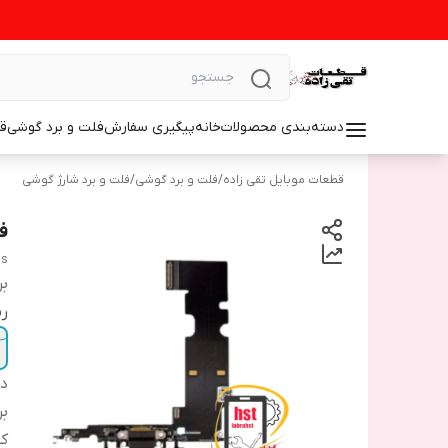
دسته‌بندی محصولات
خانه
پیگیری سفارش
فلت و برد گوشی
ق
قطعات موبایل تقی زاده
/
فلت و برد گوشی
/
فلت و برد شارژ گوشی
فل
us
بر
رن
دس
بر
ک