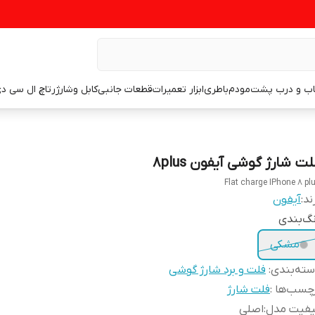
اب و درب پشت
مودم
باطری
ابزار تعمیرات
قطعات جانبی
کابل وشارژر
تاچ ال سی د
ت شارژ گوشی آیفون 8plus
Flat charge IPhone 8 pl
ند:
آیفون
گ‌بندی
مشکی
ته‌بندی
:
فلت و برد شارژ گوشی
چسب‌ها :
فلت شارژ
یفیت مدل
:
اصلی