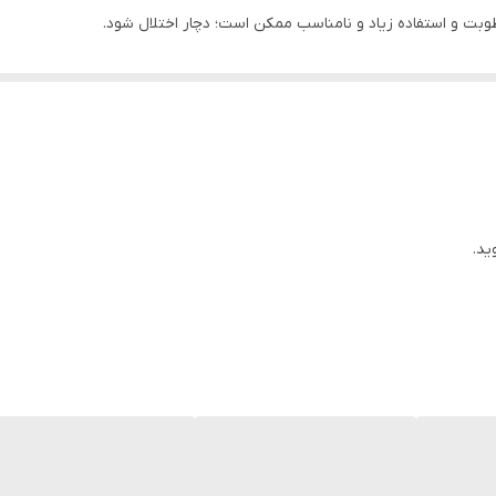
لال در عملکرد آنتن گوشی میشود.
و وصلی دارد،مشکل مربوط به مجموعه فلت شارژ (کانکتور لایتینگ) و جک هدفو
ید.
: