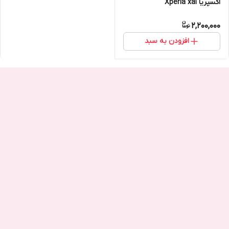
اکسپریا Xperia xa1
2,200,000
افزودن به سبد