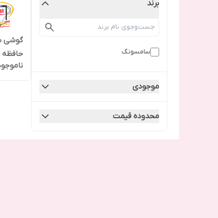
برند
سامسونگ
حافظه 128 رم8 ویتنام
ناموجود
موجودی
محدوده قیمت