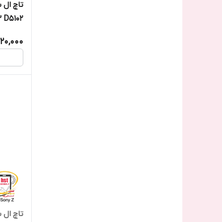
تاچ ال 
3 D5102
420,000
تاچ ال 