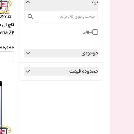
برند
تاچ ال 
سونی
eria Z2
000,000
موجودی
محدوده قیمت