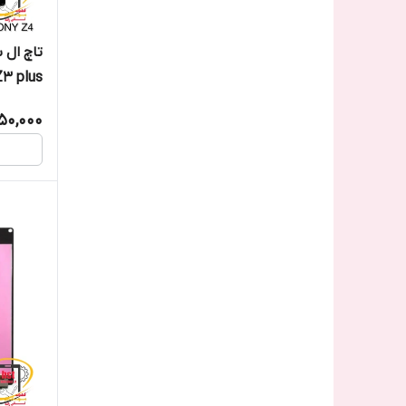
تاچ ال 
Z3 plus
250,000