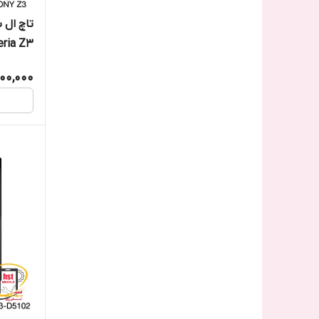
تاچ ال 
eria Z3
00,000