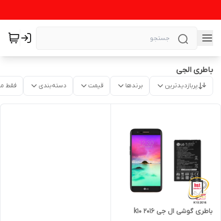
باطری الجی
پربازدیدترین
برندها
قیمت
دسته‌بندی
فقط م
باطری گوشی ال جی k10 2016