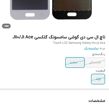
تاچ ال سی دی گوشی سامسونگ گلکسی J110/J1 Ace
Touch LCD Samsung Galaxy H110/j1 Ace
برند:
سامسونگ
رنگ‌بندی
مشکی
سفید
کیفیت
اولد
مشخصات