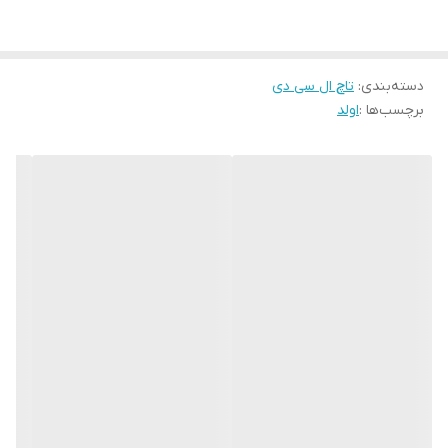
وزن گوشی :131 گرم (4.62 oz)
دسته‌بندی
:
تاچ ال سی دی
برچسب‌ها :
اولد