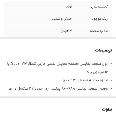
کیفیت مدل
اولد
رنگ موجود
مشکی ‌و سفید
اندازه صفحه
۴.۳اینچ
رزولوشن صفحه
۸۰۰*۴۸۰
نمایش
توضیحات
نوع صفحه نمایش :صفحه نمایش لمسی خازنی Super AMOLED, با
16 میلیون رنگ
اندازه صفحه نمایش :4.3 اینچ
وضوح صفحه نمایش :480×800 پیکسل (در حدود 217 پیکسل در هر
اینچ)
سال تولید گوشی :2015
نظرات
ابعاد گوشی :130.1×67.6×9.5 میلیمتر (5.12×2.66×0.37 اینچ)