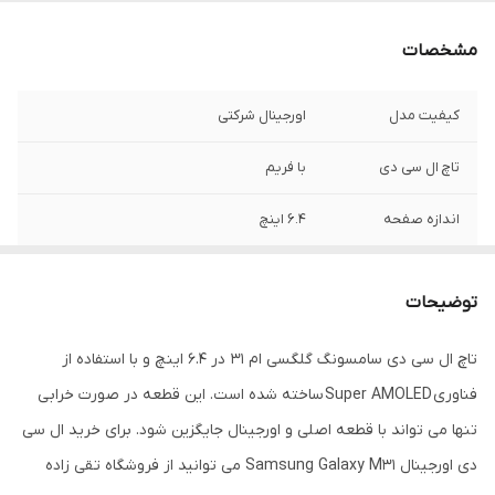
مشخصات
کیفیت مدل
اورجینال شرکتی
تاچ ال سی دی
با فریم
اندازه صفحه
۶.۴ اینچ
رنگ‌ موجود
مشکی
توضیحات
رزولوشن
۲۳۴۰*۱۰۸۰
تاچ ال سی دی سامسونگ گلگسی ام 31 در 6.4 اینچ و با استفاده از
فناوری Super AMOLED ساخته شده است. این قطعه در صورت خرابی
تنها می تواند با قطعه اصلی و اورجینال جایگزین شود. برای خرید ال سی
دی اورجینال Samsung Galaxy M31 می توانید از فروشگاه تقی زاده